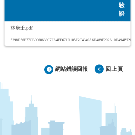
驗
證
林庚壬.pdf
5398D56E77CB0060638C7FA4FF671D105F2C4340A6D489E292A10D494B52B3
網站錯誤回報
回上頁