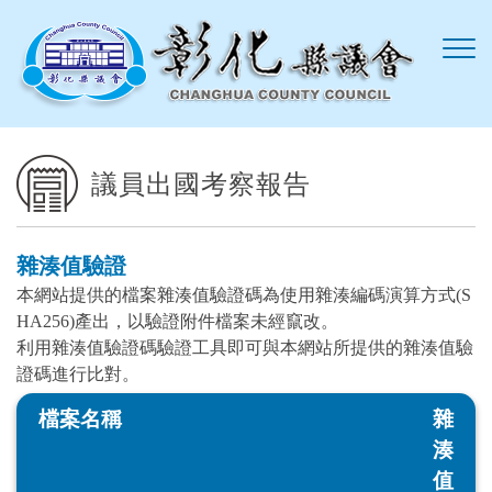
跳到主要內容區塊
議員出國考察報告
雜湊值驗證
本網站提供的檔案雜湊值驗證碼為使用雜湊編碼演算方式(S
HA256)產出，以驗證附件檔案未經竄改。
利用雜湊值驗證碼驗證工具即可與本網站所提供的雜湊值驗
證碼進行比對。
檔案名稱
雜
湊
值