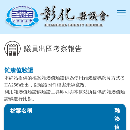
跳到主要內容區塊
議員出國考察報告
雜湊值驗證
本網站提供的檔案雜湊值驗證碼為使用雜湊編碼演算方式(S
HA256)產出，以驗證附件檔案未經竄改。
利用雜湊值驗證碼驗證工具即可與本網站所提供的雜湊值驗
證碼進行比對。
檔案名稱
雜
湊
值