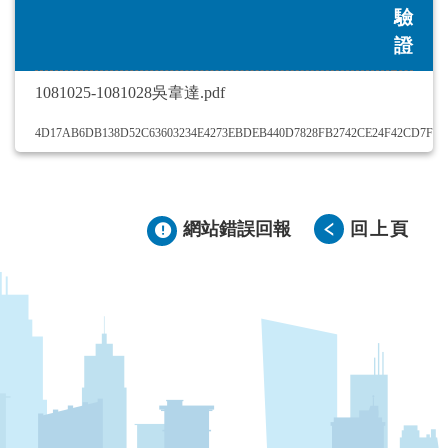
驗
證
1081025-1081028吳韋達.pdf
4D17AB6DB138D52C63603234E4273EBDEB440D7828FB2742CE24F42CD7F0
網站錯誤回報
回上頁