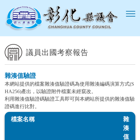
跳到主要內容區塊
議員出國考察報告
雜湊值驗證
本網站提供的檔案雜湊值驗證碼為使用雜湊編碼演算方式(S
HA256)產出，以驗證附件檔案未經竄改。
利用雜湊值驗證碼驗證工具即可與本網站所提供的雜湊值驗
證碼進行比對。
檔案名稱
雜
湊
值