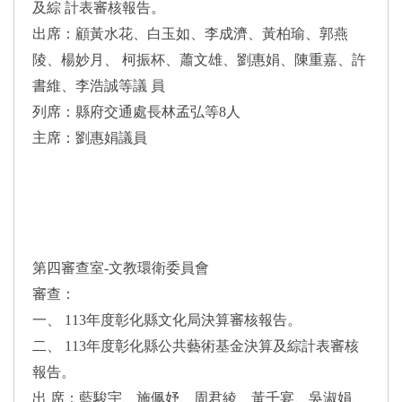
及綜 計表審核報告。
出席：顧黃水花、白玉如、李成濟、黃柏瑜、郭燕
陵、楊妙月、 柯振杯、蕭文雄、劉惠娟、陳重嘉、許
書維、李浩誠等議 員
列席：縣府交通處長林孟弘等8人
主席：劉惠娟議員
第四審查室-文教環衛委員會
審查：
一、 113年度彰化縣文化局決算審核報告。
二、 113年度彰化縣公共藝術基金決算及綜計表審核
報告。
出 席：藍駿宇、施佩妤、周君綾、黃千宴、吳淑娟、