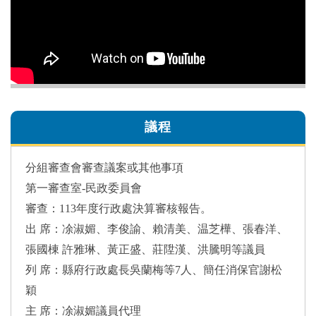
議程
分組審查會審查議案或其他事項
第一審查室-民政委員會
審查：113年度行政處決算審核報告。
出 席：凃淑媚、李俊諭、賴清美、温芝樺、張春洋、
張國棟 許雅琳、黃正盛、莊陞漢、洪騰明等議員
列 席：縣府行政處長吳蘭梅等7人、簡任消保官謝松
穎
主 席：凃淑媚議員代理