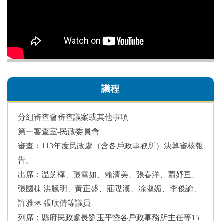
議程
分組審查會審查議案或其他事項
第一審查室-民政委員會
審查：113年度民政處（含各戶政事務所）決算審核報
告。
出席：温芝樺、張雪如、賴清美、張春洋、蕭妤亘、
張國棟 洪騰明、黃正盛、莊陞漢、凃淑媚、李俊諭、
許雅琳 張欣倩等議員
列席：縣府民政處長劉玉平暨各戶政事務所主任等15