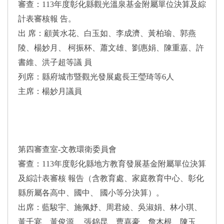
審查：113年度彰化縣觀光溫泉基金附屬單位決算及綜
計表審核報 告。
出 席：顧黃水花、白玉如、李成濟、黃柏瑜、郭燕
陵、楊妙月、 柯振杯、蕭文雄、劉惠娟、陳重嘉、許
書維、洪子超等議 員
列席：縣府城市暨觀光發展處長王瑩琦等6人
主席：楊妙月議員
第四審查室-文教環衛委員會
審查：113年度彰化縣地方教育發展基金附屬單位決算
及綜計表審核 報告（含教育處、家庭教育中心、彰化
縣所屬各高中、國中、 國小等分決算）。
出席：藍駿宇、施佩妤、周君綾、吳淑娟、林小琪、
黃千宴、黃俊源、 張錦昆、曹嘉豪、詹木根、陳玉