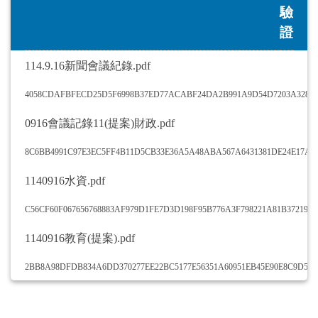
驗
證
114.9.16新聞會議紀錄.pdf
4058CDAFBFECD25D5F6998B37ED77ACABF24DA2B991A9D54D7203A328B
0916會議記錄11(提案)財政.pdf
8C6BB4991C97E3EC5FF4B11D5CB33E36A5A48ABA567A6431381DE24E17A59
1140916水資.pdf
C56CF60F067656768883AF979D1FE7D3D198F95B776A3F798221A81B37219A
1140916教育(提案).pdf
2BB8A98DFDB834A6DD370277EE22BC5177E56351A60951EB45E90E8C9D55