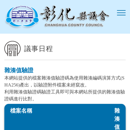
跳到主要內容區塊
議事日程
雜湊值驗證
本網站提供的檔案雜湊值驗證碼為使用雜湊編碼演算方式(S
HA256)產出，以驗證附件檔案未經竄改。
利用雜湊值驗證碼驗證工具即可與本網站所提供的雜湊值驗
證碼進行比對。
檔案名稱
雜
湊
值