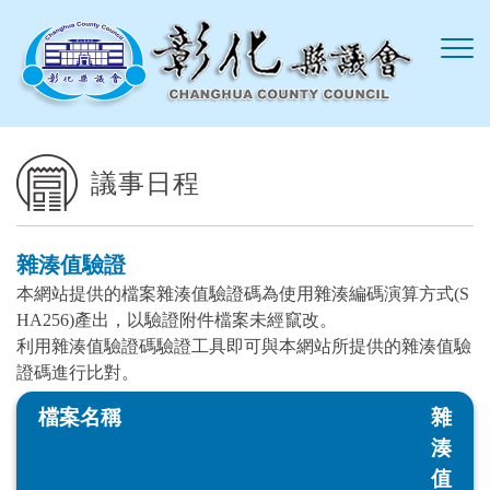
跳到主要內容區塊
議事日程
雜湊值驗證
本網站提供的檔案雜湊值驗證碼為使用雜湊編碼演算方式(S
HA256)產出，以驗證附件檔案未經竄改。
利用雜湊值驗證碼驗證工具即可與本網站所提供的雜湊值驗
證碼進行比對。
檔案名稱
雜
湊
值