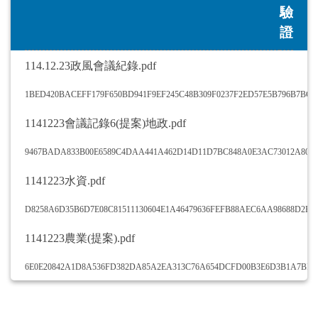
驗
證
114.12.23政風會議紀錄.pdf
1BED420BACEFF179F650BD941F9EF245C48B309F0237F2ED57E5B796B7BC0
1141223會議記錄6(提案)地政.pdf
9467BADA833B00E6589C4DAA441A462D14D11D7BC848A0E3AC73012A806
1141223水資.pdf
D8258A6D35B6D7E08C81511130604E1A46479636FEFB88AEC6AA98688D2B8
1141223農業(提案).pdf
6E0E20842A1D8A536FD382DA85A2EA313C76A654DCFD00B3E6D3B1A7BF2