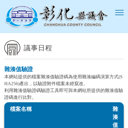
跳到主要內容區塊
議事日程
雜湊值驗證
本網站提供的檔案雜湊值驗證碼為使用雜湊編碼演算方式(S
HA256)產出，以驗證附件檔案未經竄改。
利用雜湊值驗證碼驗證工具即可與本網站所提供的雜湊值驗
證碼進行比對。
檔案名稱
雜
湊
值