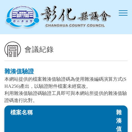
跳到主要內容區塊
會議紀錄
雜湊值驗證
本網站提供的檔案雜湊值驗證碼為使用雜湊編碼演算方式(S
HA256)產出，以驗證附件檔案未經竄改。
利用雜湊值驗證碼驗證工具即可與本網站所提供的雜湊值驗
證碼進行比對。
檔案名稱
雜
湊
值