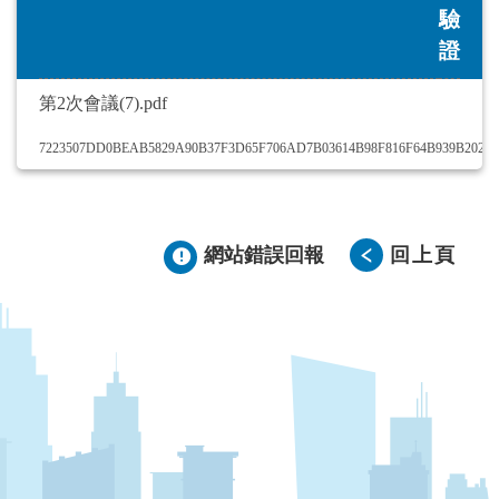
驗
證
第2次會議(7).pdf
7223507DD0BEAB5829A90B37F3D65F706AD7B03614B98F816F64B939B20277
網站錯誤回報
回上頁