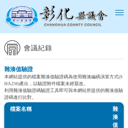
跳到主要內容區塊
會議紀錄
雜湊值驗證
本網站提供的檔案雜湊值驗證碼為使用雜湊編碼演算方式(S
HA256)產出，以驗證附件檔案未經竄改。
利用雜湊值驗證碼驗證工具即可與本網站所提供的雜湊值驗
證碼進行比對。
檔案名稱
雜
湊
值