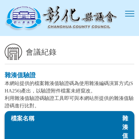
跳到主要內容區塊
會議紀錄
雜湊值驗證
本網站提供的檔案雜湊值驗證碼為使用雜湊編碼演算方式(S
HA256)產出，以驗證附件檔案未經竄改。
利用雜湊值驗證碼驗證工具即可與本網站所提供的雜湊值驗
證碼進行比對。
檔案名稱
雜
湊
值