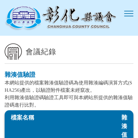
跳到主要內容區塊
會議紀錄
雜湊值驗證
本網站提供的檔案雜湊值驗證碼為使用雜湊編碼演算方式(S
HA256)產出，以驗證附件檔案未經竄改。
利用雜湊值驗證碼驗證工具即可與本網站所提供的雜湊值驗
證碼進行比對。
檔案名稱
雜
湊
值