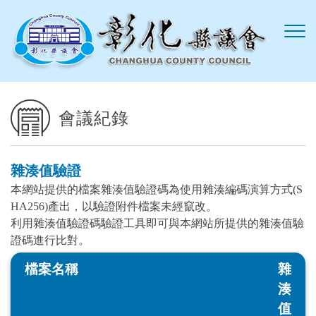
跳到主要內容區塊
會議紀錄
雜湊值驗證
本網站提供的檔案雜湊值驗證碼為使用雜湊編碼演算方式(S
HA256)產出，以驗證附件檔案未經竄改。
利用雜湊值驗證碼驗證工具即可與本網站所提供的雜湊值驗
證碼進行比對。
檔案名稱
雜
湊
值