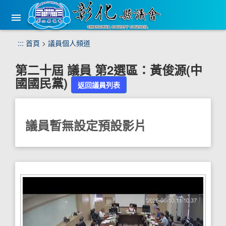
手
機
版
選
跳
:::
首頁
>
議員個人頻道
單
到
主
第二十屆
議員
第
2
選區：
黃俊源
(
中
要
國國民黨
)
內
返回議員列表
容
區
塊
議員暫無設定預設影片