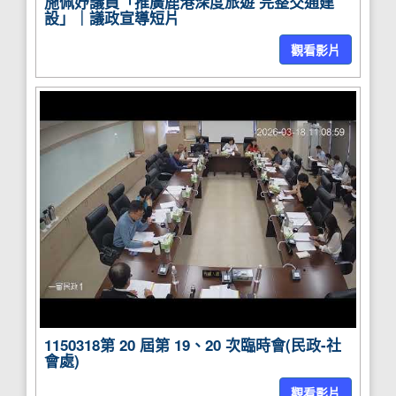
施佩妤議員「推廣鹿港深度旅遊 完整交通建
設」｜議政宣導短片
觀看影片
1150318第 20 屆第 19、20 次臨時會(民政-社
會處)
觀看影片