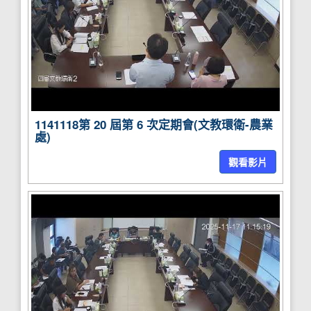
1141118第 20 屆第 6 次定期會(文教環衛-農業
處)
觀看影片