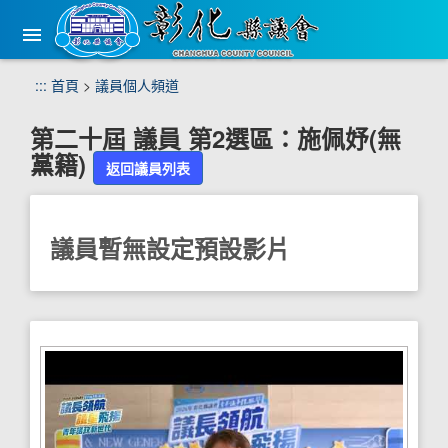
手
機
版
選
跳
:::
首頁
>
議員個人頻道
單
到
主
第二十屆
議員
第
2
選區：
施佩妤
(
無
要
黨籍
)
內
返回議員列表
容
區
塊
議員暫無設定預設影片