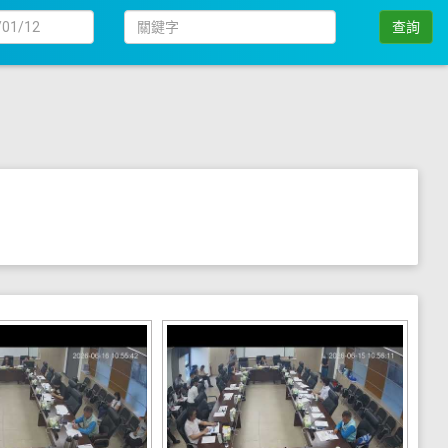
日
關
查詢
期
鍵
字