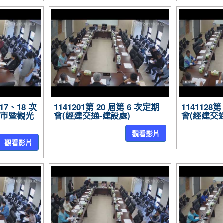
 17、18 次
1141201第 20 屆第 6 次定期
1141128
城市暨觀光
會(經建交通-建設處)
會(經建交通
觀看影片
觀看影片