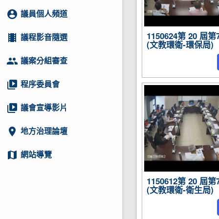
account_circle
議員個人頻道
1150624第 20 
local_movies
議程影音隨選
(文教環衛-環保局)
group
議案分組審查
video_library
程序委員會
video_library
議會宣導影片
location_on
地方治理論壇
map
網站導覽
1150612第 20 
(文教環衛-衛生局)