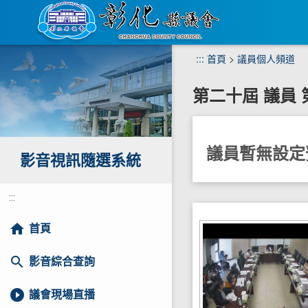
跳
:::
首頁
>
議員個人頻道
到
主
第二十屆
議員
要
內
容
區
議員暫無設定
塊
影音視訊隨選系統
:::
home
首頁
search
影音綜合查詢
play_circle_filled
議會現場直播