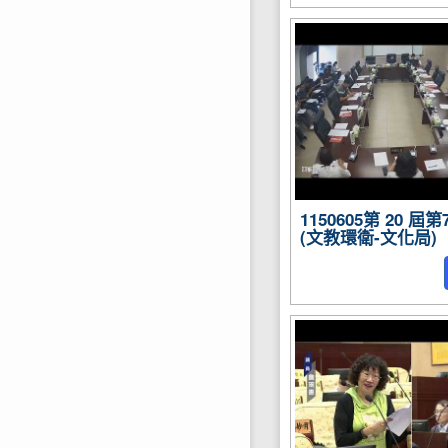
1150605第 20 
(文教環衛-文化局)