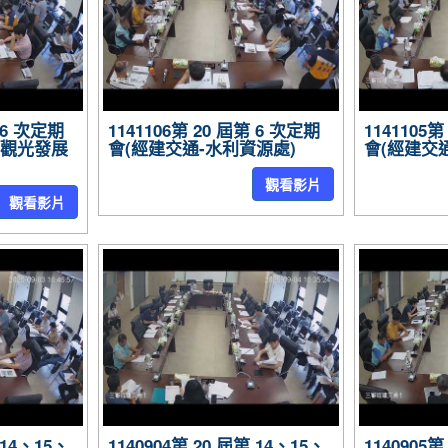
第 6 次定期
1141106第 20 屆第 6 次定期
1141105
暨觀光發展
會(經建交通-水利資源處)
會(經建交通
觀看影片
觀看影片
 14、15、
1140904第 20 屆第 14、15、
1140905第