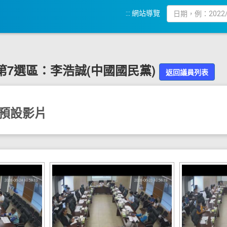
:::
網站導覽
第
7
選區：
李浩誠
(
中國國民黨
)
返回議員列表
預設影片