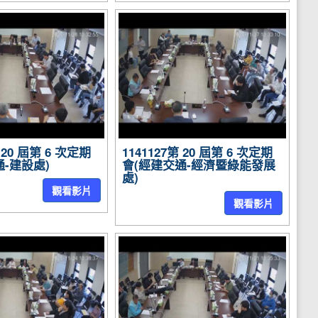
第 20 屆第 6 次定期
1141127第 20 屆第 6 次定期
-建設處)
會(經建交通-經濟暨綠能發展
處)
觀看影片
觀看影片