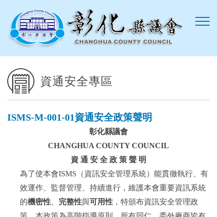
跳到主要內容區塊
資通安全專區
ISMS-M-001-01資通安全政策聲明
彰化縣議會
CHANGHUA COUNTY COUNCIL
資 通 安 全 政 策 聲 明
為了使本會ISMS（資訊安全管理系統）能貫徹執行、有
效運作、監督管理、持續進行，維護本會重要資訊系統
的
機密性
、
完整性
與
可用性
，特頒布資訊安全管理政
策。本政策為高階指導原則，所有同仁、委外廠商皆有