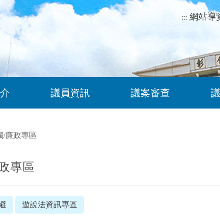
網站導
:::
介
議員資訊
議案審查
欄
/
廉政專區
政專區
避
遊說法資訊專區