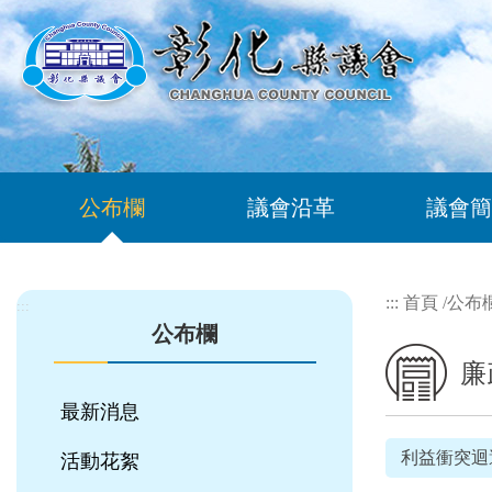
跳到主要內容區塊
公布欄
議會沿革
議會簡
:::
首頁
/
公布
:::
公布欄
廉
最新消息
利益衝突迴
活動花絮