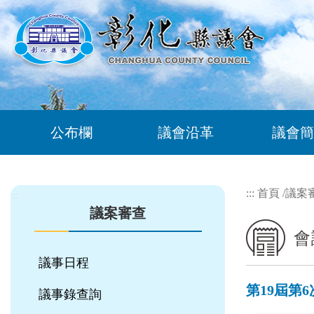
跳到主要內容區塊
公布欄
議會沿革
議會簡
:::
首頁
/
議案
:::
議案審查
會
議事日程
第19屆第
議事錄查詢