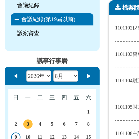
會議紀錄
檔案
檔案說明
會議紀錄(第19屆以前)
1101102稅
議案審查
1101103警
議事行事曆
上個月
下個月
1101104
日
一
二
三
四
五
六
1101105
1
2
3
4
5
6
7
8
議程
1101108主
9
10
11
12
13
14
15