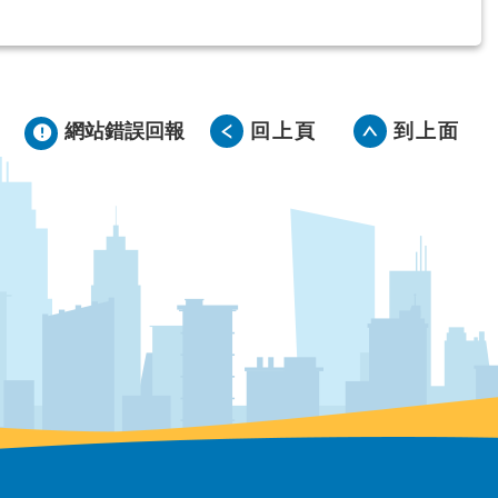
網站錯誤回報
回上頁
到上面