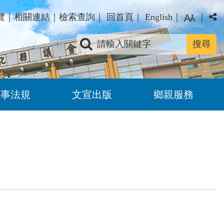
覽
｜
相關連結
｜
檢索查詢
｜
回首頁
｜
English
｜
｜
關鍵字查詢
議事法規
文宣出版
鄉親服務