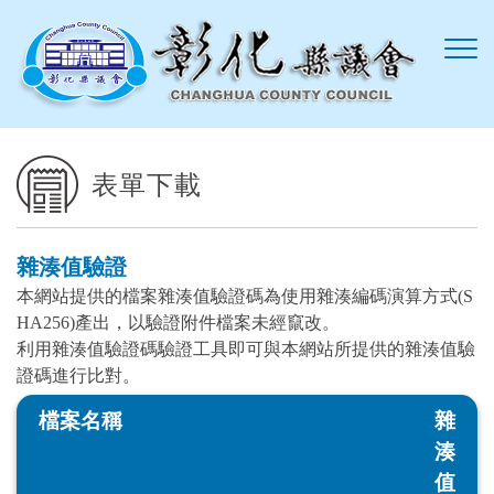
跳到主要內容區塊
表單下載
雜湊值驗證
本網站提供的檔案雜湊值驗證碼為使用雜湊編碼演算方式(S
HA256)產出，以驗證附件檔案未經竄改。
利用雜湊值驗證碼驗證工具即可與本網站所提供的雜湊值驗
證碼進行比對。
檔案名稱
雜
湊
值