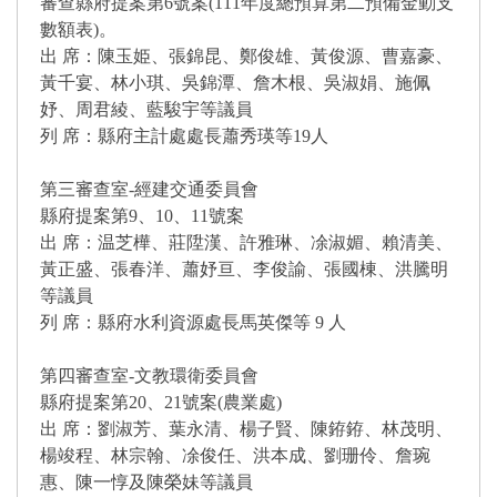
審查縣府提案第6號案(111年度總預算第二預備金動支
數額表)。
出 席：陳玉姫、張錦昆、鄭俊雄、黃俊源、曹嘉豪、
黃千宴、林小琪、吳錦潭、詹木根、吳淑娟、施佩
妤、周君綾、藍駿宇等議員
列 席：縣府主計處處長蕭秀瑛等19人
第三審查室-經建交通委員會
縣府提案第9、10、11號案
出 席：温芝樺、莊陞漢、許雅琳、凃淑媚、賴清美、
黃正盛、張春洋、蕭妤亘、李俊諭、張國棟、洪騰明
等議員
列 席：縣府水利資源處長馬英傑等 9 人
第四審查室-文教環衛委員會
縣府提案第20、21號案(農業處)
出 席：劉淑芳、葉永清、楊子賢、陳銌銌、林茂明、
楊竣程、林宗翰、凃俊任、洪本成、劉珊伶、詹琬
惠、陳一惇及陳榮妹等議員