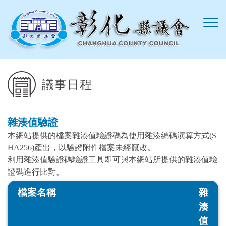
跳到主要內容區塊
議事日程
雜湊值驗證
本網站提供的檔案雜湊值驗證碼為使用雜湊編碼演算方式(S
HA256)產出，以驗證附件檔案未經竄改。
利用雜湊值驗證碼驗證工具即可與本網站所提供的雜湊值驗
證碼進行比對。
檔案名稱
雜
湊
值