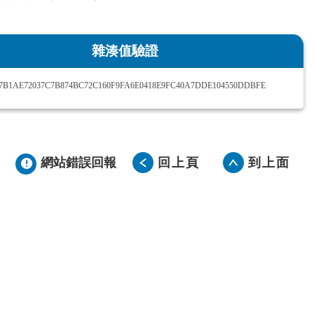
雜湊值驗證
7B1AE72037C7B874BC72C160F9FA6E0418E9FC40A7DDE104550DDBFE
網站錯誤回報
回上頁
到上面