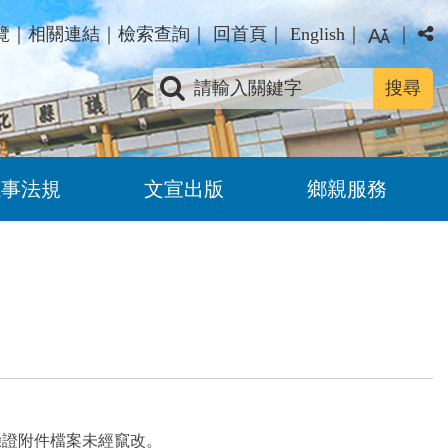
覽
｜
相關連結
｜
檢索查詢
｜
回首頁
｜
English
｜
｜
關鍵字查詢
議事法規
文宣出版
鄉親服務
驗證附件檔案未經竄改。