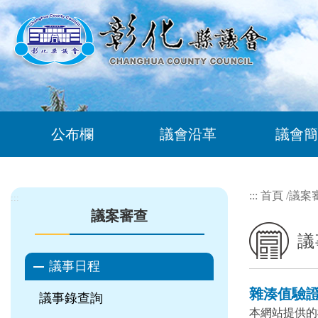
跳到主要內容區塊
公布欄
議會沿革
議會簡
:::
首頁
/
議案
:::
議案審查
議
議事日程
雜湊值驗
議事錄查詢
本網站提供的