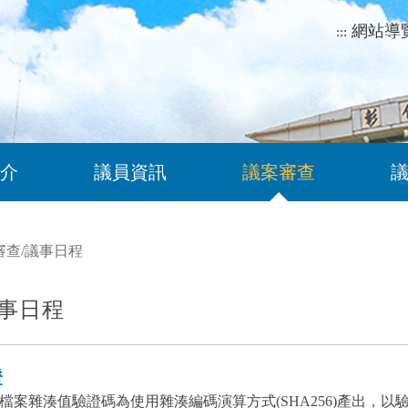
網站導
:::
介
議員資訊
議案審查
審查
/
議事日程
事日程
證
檔案雜湊值驗證碼為使用雜湊編碼演算方式(SHA256)產出，以