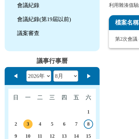
會議紀錄
利用雜湊值驗
會議紀錄(第19屆以前)
檔案名稱
議案審查
第2次會議 (2
議事行事曆
上個月
下個月
日
一
二
三
四
五
六
1
2
3
4
5
6
7
8
今日
議程
9
10
11
12
13
14
15