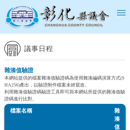
跳到主要內容區塊
議事日程
雜湊值驗證
本網站提供的檔案雜湊值驗證碼為使用雜湊編碼演算方式(S
HA256)產出，以驗證附件檔案未經竄改。
利用雜湊值驗證碼驗證工具即可與本網站所提供的雜湊值驗
證碼進行比對。
檔案名稱
雜
湊
值