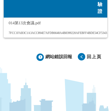
驗
證
014第13次會議.pdf
7FCC1FAB3C1A3ACC894E7AFDB6648A4B8399220AFEBFF4BDE54CF534352
網站錯誤回報
回上頁