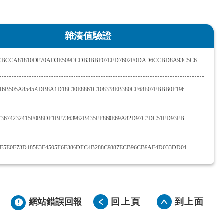
雜湊值驗證
7CBCCA81810DE70AD3E509DCDB3BBF07EFD7602F0DAD6CCBD8A93C5C6
16B505A8545ADB8A1D18C10E8861C108378EB380CE68B07FBBB0F196
3674232415F0B8DF1BE7363982B435EF860E69A82D97C7DC51ED93EB
F5E0F73D185E3E4505F6F386DFC4B288C9887ECB96CB9AF4D033DD04
網站錯誤回報
回上頁
到上面