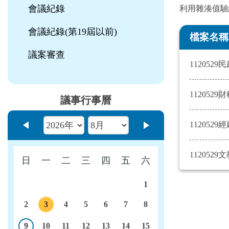
會議紀錄
利用雜湊值驗
會議紀錄(第19屆以前)
檔案名稱
議案審查
112052
112052
議事行事曆
112052
上個月
下個月
112052
日
一
二
三
四
五
六
1
2
3
4
5
6
7
8
議程
9
10
11
12
13
14
15