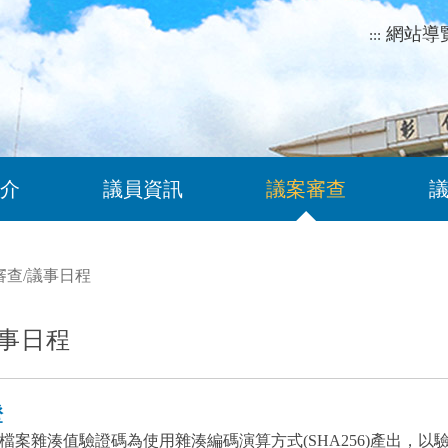
網站導
:::
介
議員資訊
議案審查
審查
/
議事日程
事日程
證
檔案雜湊值驗證碼為使用雜湊編碼演算方式(SHA256)產出，以