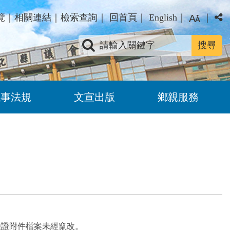
覽
｜
相關連結
｜
檢索查詢
｜
回首頁
｜
English
｜
｜
關鍵字查詢
議事法規
文宣出版
鄉親服務
驗證附件檔案未經竄改。