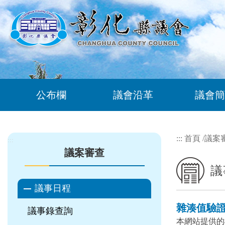
跳到主要內容區塊
公布欄
議會沿革
議會簡
:::
首頁
/
議案
:::
議案審查
議
議事日程
雜湊值驗
議事錄查詢
本網站提供的