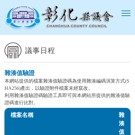
跳到主要內容區塊
議事日程
雜湊值驗證
本網站提供的檔案雜湊值驗證碼為使用雜湊編碼演算方式(S
HA256)產出，以驗證附件檔案未經竄改。
利用雜湊值驗證碼驗證工具即可與本網站所提供的雜湊值驗
證碼進行比對。
檔案名稱
雜
湊
值