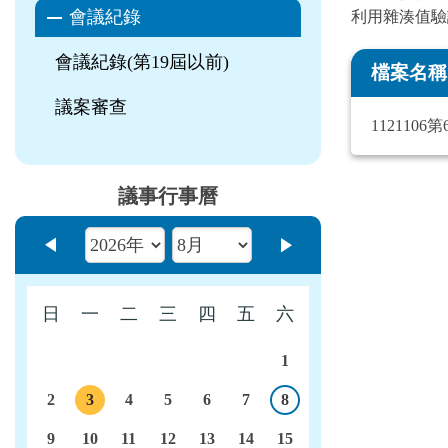
會議紀錄
利用雜湊值驗
會議紀錄(第19屆以前)
檔案名稱
議案審查
1121106
議事行事曆
上個月
下個月
日
一
二
三
四
五
六
1
2
3
4
5
6
7
8
今日
議程
9
10
11
12
13
14
15