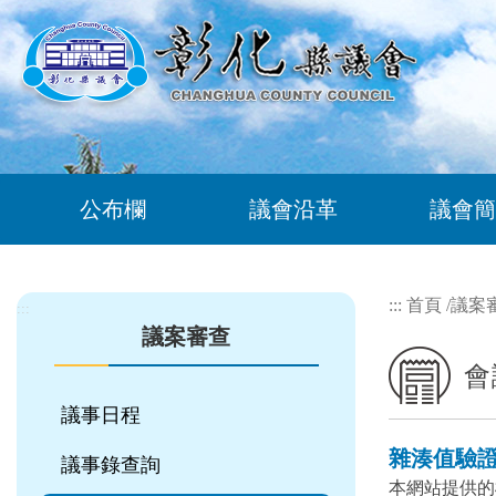
跳到主要內容區塊
公布欄
議會沿革
議會簡
:::
首頁
/
議案
:::
議案審查
會
議事日程
雜湊值驗
議事錄查詢
本網站提供的