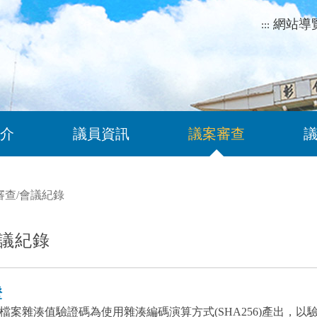
網站導
:::
介
議員資訊
議案審查
審查
/
會議紀錄
議紀錄
證
檔案雜湊值驗證碼為使用雜湊編碼演算方式(SHA256)產出，以