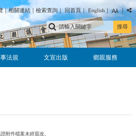
覽
｜
相關連結
｜
檢索查詢
｜
回首頁
｜
English
｜
｜
關鍵字查詢
議事法規
文宣出版
鄉親服務
驗證附件檔案未經竄改。