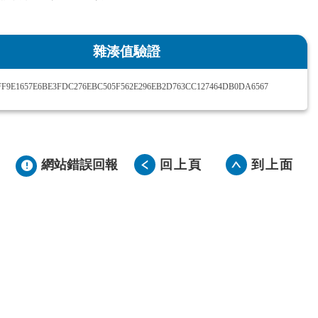
雜湊值驗證
F9E1657E6BE3FDC276EBC505F562E296EB2D763CC127464DB0DA6567
網站錯誤回報
回上頁
到上面