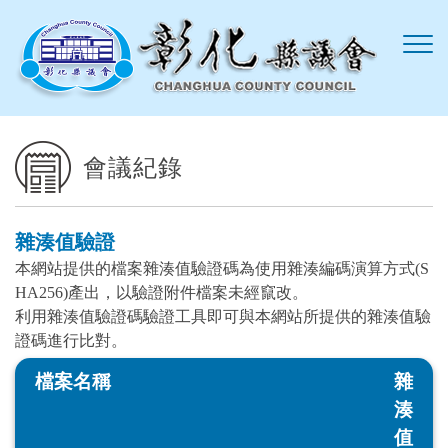
跳到主要內容區塊
會議紀錄
雜湊值驗證
本網站提供的檔案雜湊值驗證碼為使用雜湊編碼演算方式(S
HA256)產出，以驗證附件檔案未經竄改。
利用雜湊值驗證碼驗證工具即可與本網站所提供的雜湊值驗
證碼進行比對。
檔案名稱
雜
湊
值