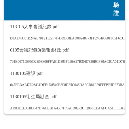
驗
證
113.1.5人事會議紀錄.pdf
B8AE46C01B24AE79F21129F7F43DB08EAD00248773FF24849569F865F6CCA1
0105會議記錄3(業報)財政.pdf
701B06715EFED2B93E06FFAE1D893F056A27B30B7836BCF80A03CA51D7B05
1130105建設.pdf
647EBBA247E26431DEF1D8549B3F8D35C046DA8CB81E29EEEBE5D373BA9B
1130105衛生局勘查.pdf
AD83ECE33183347D76CBB1A4307F762CD0272CF296FCEAAFCA51EFEBF29E