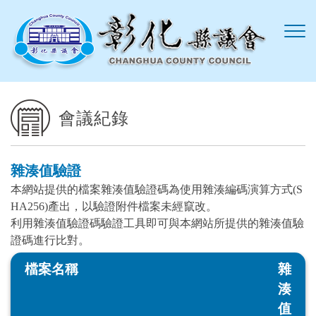
跳到主要內容區塊
會議紀錄
雜湊值驗證
本網站提供的檔案雜湊值驗證碼為使用雜湊編碼演算方式(S
HA256)產出，以驗證附件檔案未經竄改。
利用雜湊值驗證碼驗證工具即可與本網站所提供的雜湊值驗
證碼進行比對。
檔案名稱
雜
湊
值