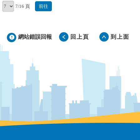
前往
7/16 頁
網站錯誤回報
回上頁
到上面