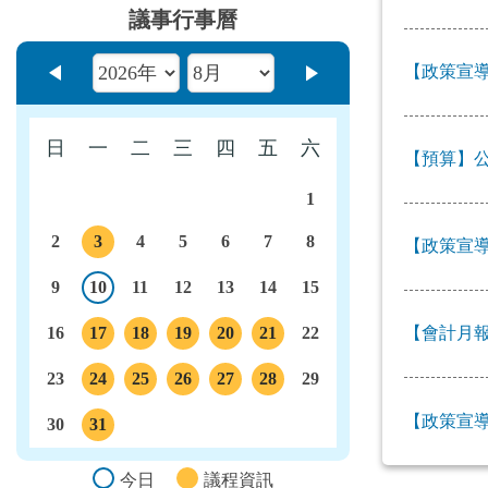
議事行事曆
【政策宣導
上個月
下個月
日
一
二
三
四
五
六
【預算】公
1
2
3
4
5
6
7
8
【政策宣導
議程
9
10
11
12
13
14
15
今日
16
17
18
19
20
21
22
【會計月報
議程
議程
議程
議程
議程
23
24
25
26
27
28
29
議程
議程
議程
議程
議程
【政策宣導
30
31
議程
今日
議程資訊