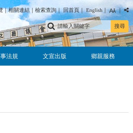
覽
｜
相關連結
｜
檢索查詢
｜
回首頁
｜
English
｜
｜
關鍵字查詢
議事法規
文宣出版
鄉親服務