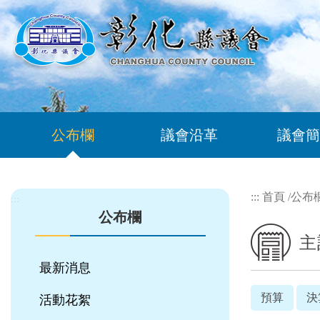
跳到主要內容區塊
公布欄
議會沿革
議會簡
:::
首頁
/
公布
:::
公布欄
主
最新消息
預算
決
活動花絮