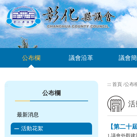
跳到主要內容區塊
公布欄
議會沿革
議會簡
:::
首頁
/
公布
:::
公布欄
活
最新消息
【第二十屆 
活動花絮
1.議會外觀