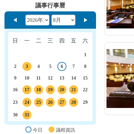
議事行事曆
上個月
下個月
日
一
二
三
四
五
六
1
2
3
4
5
6
7
8
今日
議程
9
10
11
12
13
14
15
16
17
18
19
20
21
22
議程
議程
議程
議程
議程
23
24
25
26
27
28
29
議程
議程
議程
議程
議程
30
31
議程
今日
議程資訊