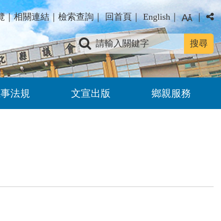
覽
｜
相關連結
｜
檢索查詢
｜
回首頁
｜
English
｜
｜
關鍵字查詢
議事法規
文宣出版
鄉親服務