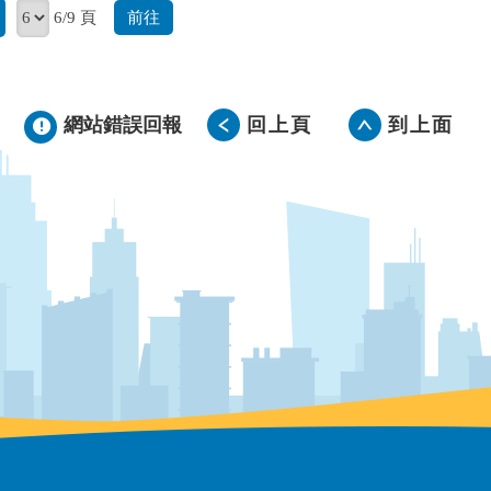
前往
6/9 頁
網站錯誤回報
回上頁
到上面