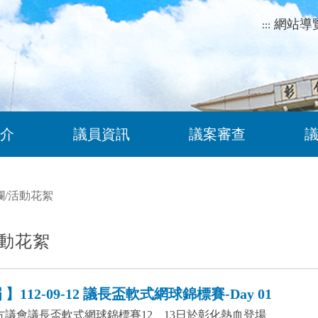
網站導
:::
介
議員資訊
議案審查
欄
/
活動花絮
動花絮
】112-09-12 議長盃軟式網球錦標賽-Day 01
地方議會議長盃軟式網球錦標賽12、13日於彰化熱血登場