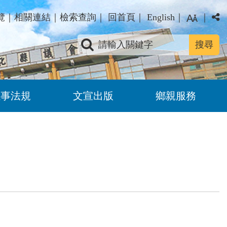
覽
｜
相關連結
｜
檢索查詢
｜
回首頁
｜
English
｜
｜
關鍵字查詢
議事法規
文宣出版
鄉親服務