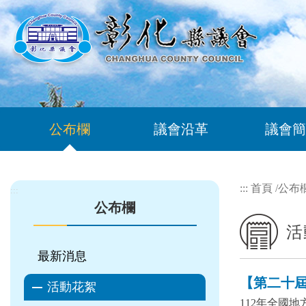
跳到主要內容區塊
公布欄
議會沿革
議會簡
:::
首頁
/
公布
:::
公布欄
活
最新消息
【第二十屆 
活動花絮
112年全國