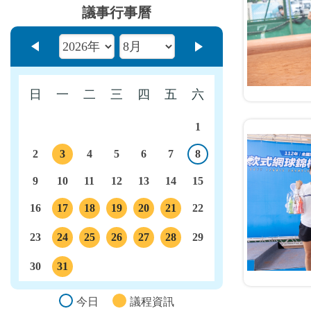
議事行事曆
上個月
下個月
日
一
二
三
四
五
六
1
2
3
4
5
6
7
8
今日
議程
9
10
11
12
13
14
15
16
17
18
19
20
21
22
議程
議程
議程
議程
議程
23
24
25
26
27
28
29
議程
議程
議程
議程
議程
30
31
議程
今日
議程資訊