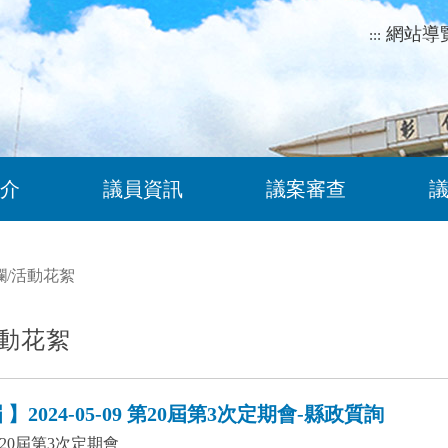
網站導
:::
介
議員資訊
議案審查
欄
/
活動花絮
動花絮
】2024-05-09 第20屆第3次定期會-縣政質詢
20屆第3次定期會