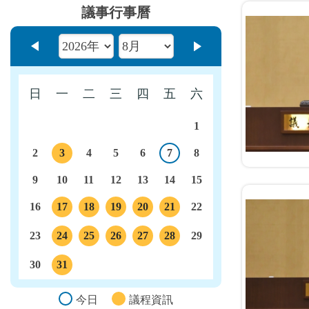
議事行事曆
上個月
下個月
日
一
二
三
四
五
六
1
2
3
4
5
6
7
8
今日
議程
9
10
11
12
13
14
15
16
17
18
19
20
21
22
議程
議程
議程
議程
議程
23
24
25
26
27
28
29
議程
議程
議程
議程
議程
30
31
議程
今日
議程資訊