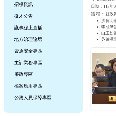
招標資訊
日期：113年0
議 程： 縣政
徵才公告
洪騰明
李成濟
議事線上直播
白玉如
地方治理論壇
吳錦潭
資通安全專區
主計業務專區
廉政專區
檔案應用專區
公務人員保障專區