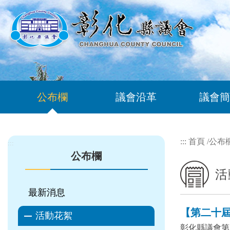
跳到主要內容區塊
公布欄
議會沿革
議會簡
:::
首頁
/
公布
:::
公布欄
活
最新消息
【第二十屆 
活動花絮
彰化縣議會第