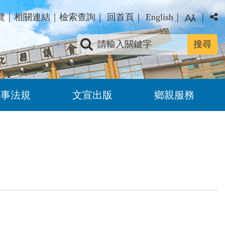
覽
｜
相關連結
｜
檢索查詢
｜
回首頁
｜
English
｜
｜
關鍵字查詢
議事法規
文宣出版
鄉親服務