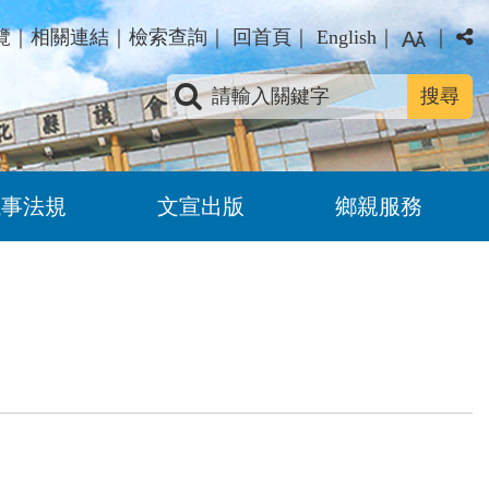
覽
｜
相關連結
｜
檢索查詢
｜
回首頁
｜
English
｜
｜
關鍵字查詢
議事法規
文宣出版
鄉親服務