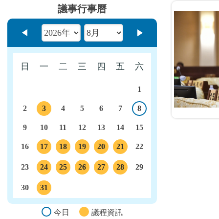
議事行事曆
上個月
下個月
日
一
二
三
四
五
六
1
2
3
4
5
6
7
8
今日
議程
9
10
11
12
13
14
15
16
17
18
19
20
21
22
議程
議程
議程
議程
議程
23
24
25
26
27
28
29
議程
議程
議程
議程
議程
30
31
議程
今日
議程資訊