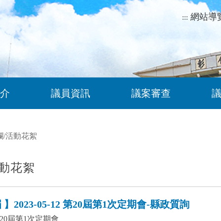
網站導
:::
介
議員資訊
議案審查
欄
/
活動花絮
動花絮
】2023-05-12 第20屆第1次定期會-縣政質詢
20屆第1次定期會