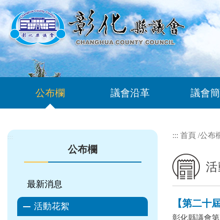
跳到主要內容區塊
公布欄
議會沿革
議會簡
:::
首頁
/
公布
:::
公布欄
活
最新消息
【第二十屆 
活動花絮
彰化縣議會第