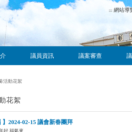
網站導
:::
介
議員資訊
議案審查
欄
/
活動花絮
動花絮
】2024-02-15 議會新春團拜
年好 福氣來