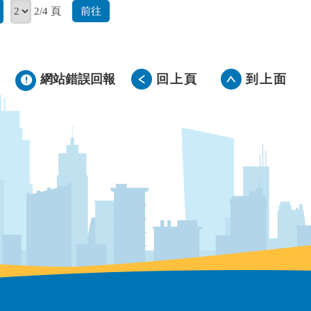
前往
2/4 頁
網站錯誤回報
回上頁
到上面