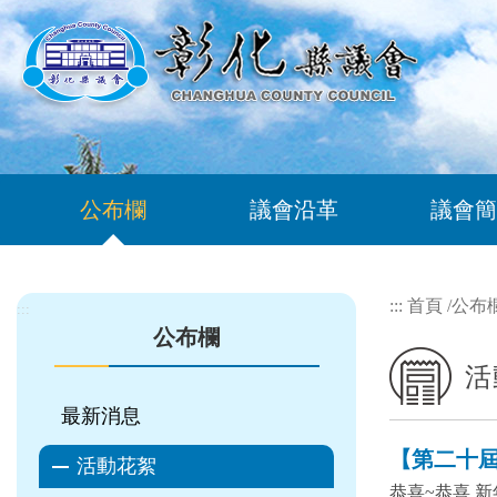
跳到主要內容區塊
公布欄
議會沿革
議會簡
:::
首頁
/
公布
:::
公布欄
活
最新消息
【第二十屆 
活動花絮
恭喜~恭喜 新