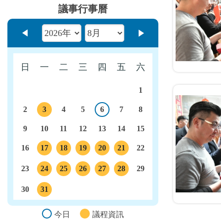
議事行事曆
上個月
下個月
日
一
二
三
四
五
六
1
2
3
4
5
6
7
8
今日
議程
9
10
11
12
13
14
15
16
17
18
19
20
21
22
議程
議程
議程
議程
議程
23
24
25
26
27
28
29
議程
議程
議程
議程
議程
30
31
議程
今日
議程資訊