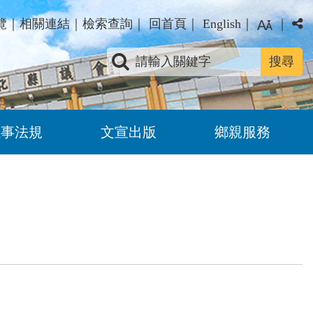
覽
｜
相關連結
｜
檢索查詢
｜
回首頁
｜
English
｜
｜
關鍵字查詢
議事法規
文宣出版
鄉親服務