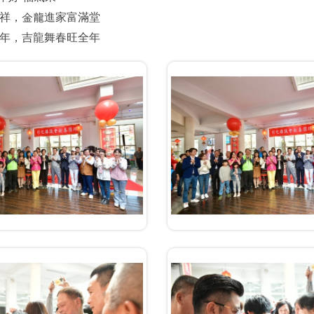
吉祥，金龍進家富滿堂
年，吉龍舞春旺全年