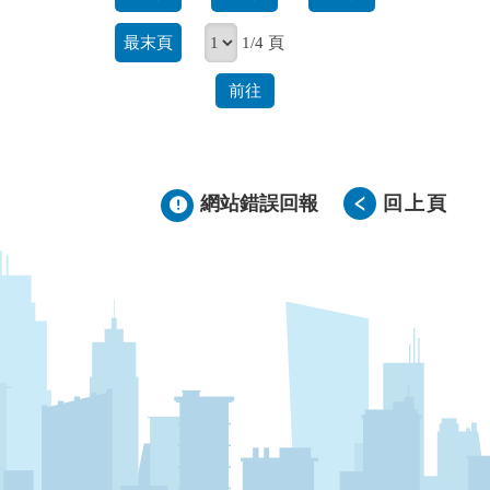
最末頁
1/4 頁
前往
網站錯誤回報
回上頁