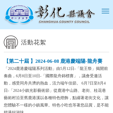
跳到主要內容區塊
活動花絮
【第二十屆 】2024-06-08 鹿港慶端陽-龍舟賽
「2024鹿港慶端陽系列活動」由5月12日-「龍王祭」揭開前
奏曲，6月8日至10日-「國際龍舟錦標賽」，議會受邀活
動，感受同舟共濟的熱血，活力端午佳節。 6月7日至8月4
日-「2024小鎮光影藝術節」從鹿港中山路、老街、桂花巷
藝術村沿至舊鹿港溪以各種特色燈飾，點綴著老街文化，讓
您體驗不一樣的小鎮風華。特色小吃也等著您品賞，是不能
錯過好滋味。