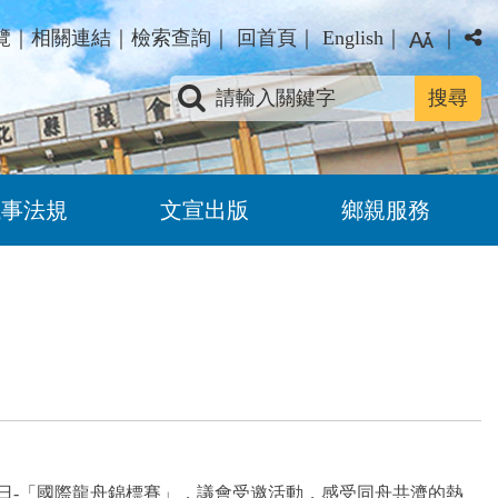
覽
｜
相關連結
｜
檢索查詢
｜
回首頁
｜
English
｜
｜
關鍵字查詢
議事法規
文宣出版
鄉親服務
至10日-「國際龍舟錦標賽」，議會受邀活動，感受同舟共濟的熱