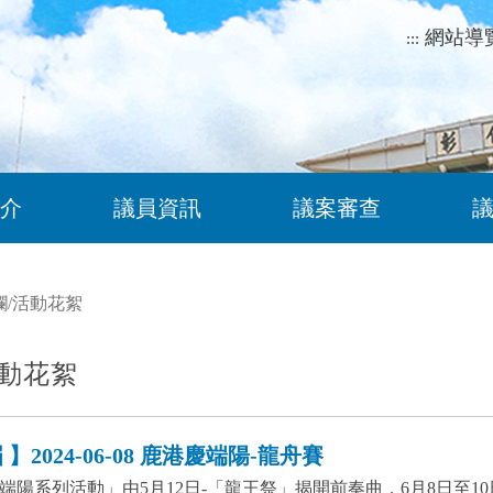
網站導
:::
介
議員資訊
議案審查
欄
/
活動花絮
動花絮
】2024-06-08 鹿港慶端陽-龍舟賽
港慶端陽系列活動」由5月12日-「龍王祭」揭開前奏曲，6月8日