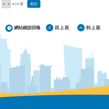
前往
4/14 頁
網站錯誤回報
回上頁
到上面