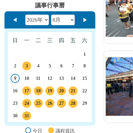
議事行事曆
上個月
下個月
日
一
二
三
四
五
六
1
2
3
4
5
6
7
8
議程
9
10
11
12
13
14
15
今日
16
17
18
19
20
21
22
議程
議程
議程
議程
議程
23
24
25
26
27
28
29
議程
議程
議程
議程
議程
30
31
議程
今日
議程資訊