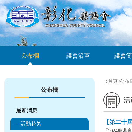
跳到主要內容區塊
公布欄
議會沿革
議會簡
:::
首頁
/
公布
:::
公布欄
活
最新消息
【第二十屆 
活動花絮
「2024鹿