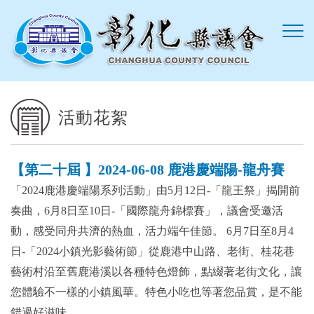
跳到主要內容區塊
活動花絮
【第二十屆 】2024-06-08 鹿港慶端陽-龍舟賽
「2024鹿港慶端陽系列活動」由5月12日-「龍王祭」揭開前
奏曲，6月8日至10日-「國際龍舟錦標賽」，議會受邀活
動，感受同舟共濟的熱血，活力端午佳節。 6月7日至8月4
日-「2024小鎮光影藝術節」從鹿港中山路、老街、桂花巷
藝術村沿至舊鹿港溪以各種特色燈飾，點綴著老街文化，讓
您體驗不一樣的小鎮風華。特色小吃也等著您品賞，是不能
錯過好滋味。