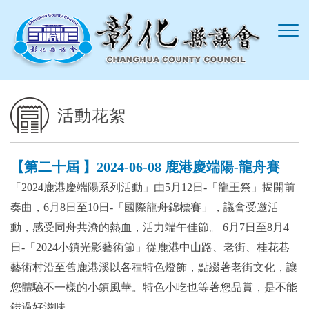
跳到主要內容區塊
活動花絮
【第二十屆 】2024-06-08 鹿港慶端陽-龍舟賽
「2024鹿港慶端陽系列活動」由5月12日-「龍王祭」揭開前
奏曲，6月8日至10日-「國際龍舟錦標賽」，議會受邀活
動，感受同舟共濟的熱血，活力端午佳節。 6月7日至8月4
日-「2024小鎮光影藝術節」從鹿港中山路、老街、桂花巷
藝術村沿至舊鹿港溪以各種特色燈飾，點綴著老街文化，讓
您體驗不一樣的小鎮風華。特色小吃也等著您品賞，是不能
錯過好滋味。