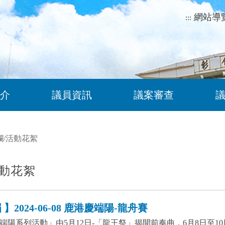
網站導
:::
介
議員資訊
議案審查
欄
/
活動花絮
動花絮
】2024-06-08 鹿港慶端陽-龍舟賽
港慶端陽系列活動」由5月12日-「龍王祭」揭開前奏曲，6月8日