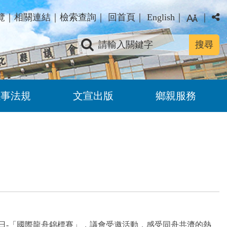
覽
｜
相關連結
｜
檢索查詢
｜
回首頁
｜
English
｜
｜
關鍵字查詢
議事法規
文宣出版
鄉親服務
至10日-「國際龍舟錦標賽」，議會受邀活動，感受同舟共濟的熱