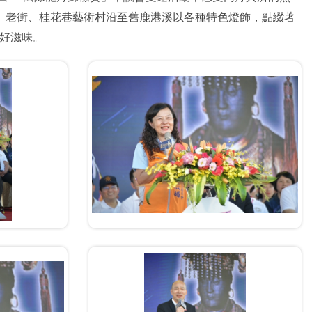
山路、老街、桂花巷藝術村沿至舊鹿港溪以各種特色燈飾，點綴著
好滋味。