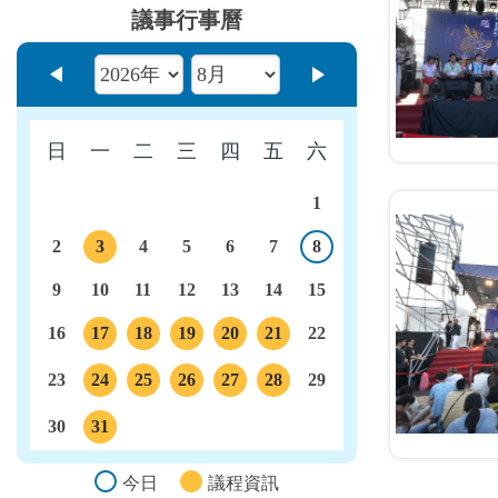
議事行事曆
上個月
下個月
日
一
二
三
四
五
六
1
2
3
4
5
6
7
8
今日
議程
9
10
11
12
13
14
15
16
17
18
19
20
21
22
議程
議程
議程
議程
議程
23
24
25
26
27
28
29
議程
議程
議程
議程
議程
30
31
議程
今日
議程資訊