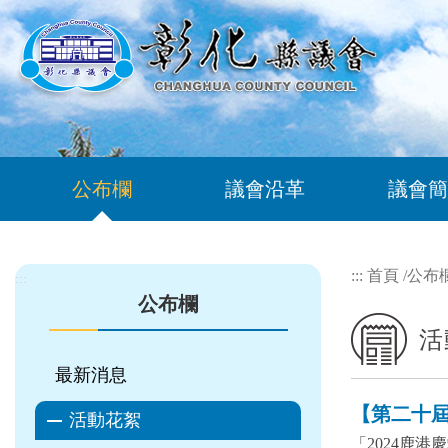
跳到主要內容區塊
公布欄
議會沿革
議會簡
:::
首頁
/
公布
:::
公布欄
活
最新消息
【第二十屆 
活動花絮
「2024鹿