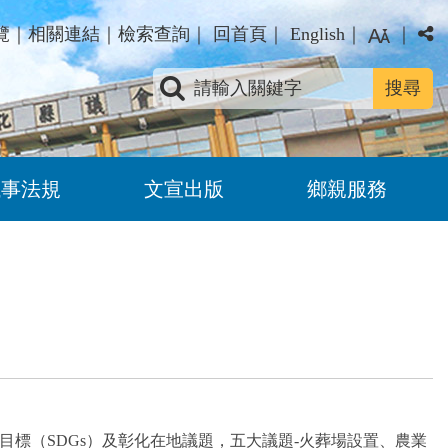
覽
｜
相關連結
｜
檢索查詢
｜
回首頁
｜
English
｜
｜
關鍵字查詢
議事法規
文宣出版
鄉親服務
標（SDGs）及彰化在地議題，五大議題-火葬場設置、農業