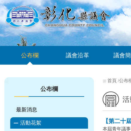
跳到主要內容區塊
公布欄
議會沿革
議會簡
:::
首頁
/
公布
:::
公布欄
活
最新消息
【第二十屆 
活動花絮
本屆青年議事