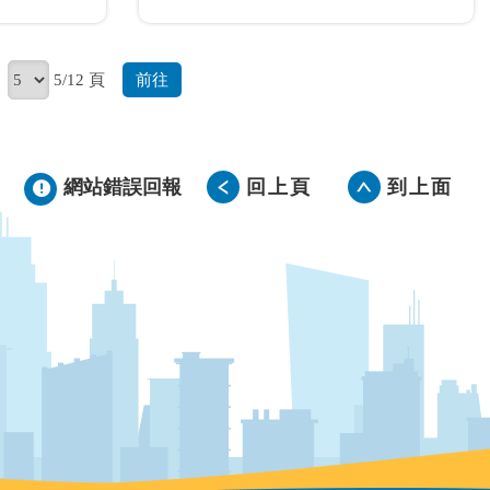
前往
5/12 頁
網站錯誤回報
回上頁
到上面