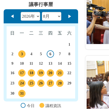
議事行事曆
上個月
下個月
日
一
二
三
四
五
六
1
2
3
4
5
6
7
8
今日
議程
9
10
11
12
13
14
15
16
17
18
19
20
21
22
議程
議程
議程
議程
議程
23
24
25
26
27
28
29
議程
議程
議程
議程
議程
30
31
議程
今日
議程資訊