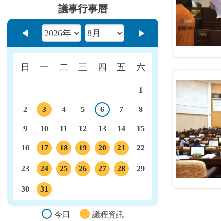
議事行事曆
上個月
下個月
日
一
二
三
四
五
六
1
2
3
4
5
6
7
8
今日
議程
9
10
11
12
13
14
15
16
17
18
19
20
21
22
議程
議程
議程
議程
議程
23
24
25
26
27
28
29
議程
議程
議程
議程
議程
30
31
議程
今日
議程資訊