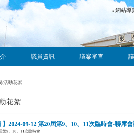
網站導
:::
介
議員資訊
議案審查
欄
/
活動花絮
動花絮
】2024-09-12 第20屆第9、10、11次臨時會-聯席
屆第9、10、11次臨時會