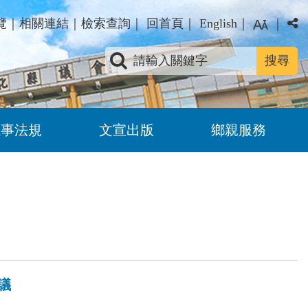
覽
｜
相關連結
｜
檢索查詢
｜
回首頁
｜
English
｜
｜
關鍵字查詢
議事法規
文宣出版
鄉親服務
會議