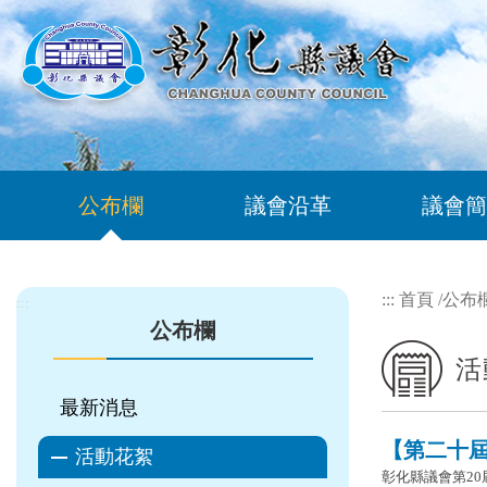
跳到主要內容區塊
公布欄
議會沿革
議會簡
:::
首頁
/
公布
:::
公布欄
活
最新消息
【第二十屆 
活動花絮
彰化縣議會第20