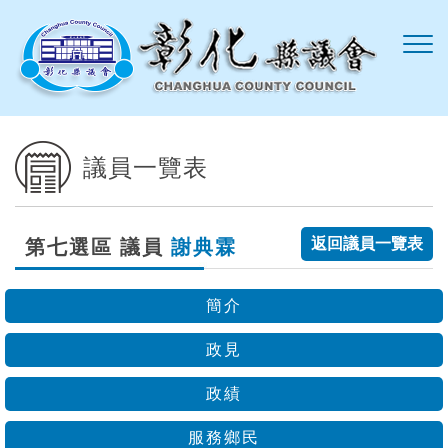
跳到主要內容區塊
議員一覽表
返回議員一覽表
第七選區 議員
謝典霖
簡介
政見
政績
服務鄉民