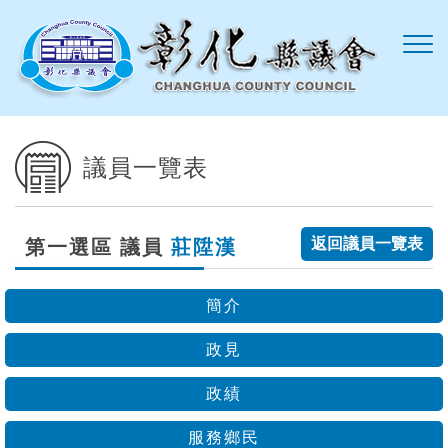
跳到主要內容區塊
議員一覽表
返回議員一覽表
第一選區 議員
莊陞漢
簡介
政見
政績
服務鄉民