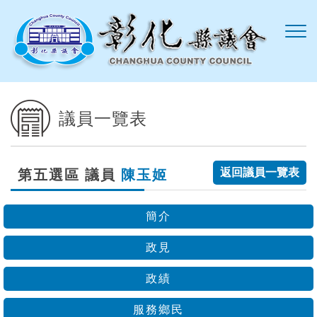
跳到主要內容區塊
議員一覽表
返回議員一覽表
第五選區 議員
陳玉姬
簡介
政見
政績
服務鄉民