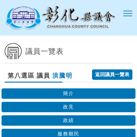
跳到主要內容區塊
議員一覽表
返回議員一覽表
第八選區 議員
洪騰明
簡介
政見
政績
服務鄉民