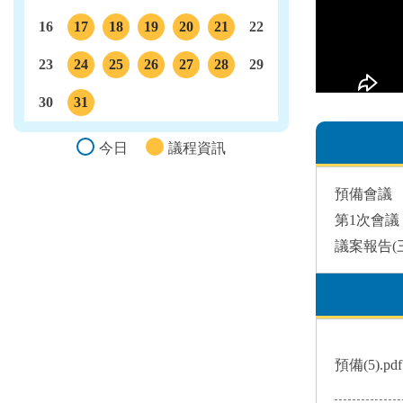
16
17
18
19
20
21
22
議程
議程
議程
議程
議程
23
24
25
26
27
28
29
議程
議程
議程
議程
議程
30
31
議程
今日
議程資訊
預備會議
第1次會議
議案報告(
預備(5).pd