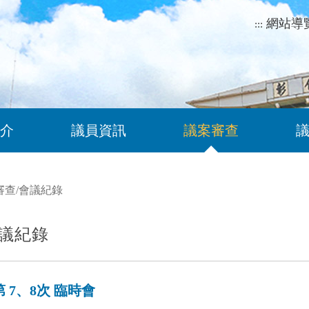
網站導
:::
介
議員資訊
議案審查
審查
/
會議紀錄
議紀錄
 7、8次 臨時會