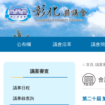
跳到主要內容區塊
公布欄
議會沿革
議會簡
:::
首頁
/
議案
:::
議案審查
會
議事日程
議事錄查詢
第二十屆 第