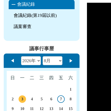
會議紀錄
會議紀錄(第19屆以前)
議案審查
議事行事曆
上個月
下個月
日
一
二
三
四
五
六
1
2
3
4
5
6
7
8
今日
議程
9
10
11
12
13
14
15