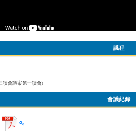
議程
三讀會議案第一讀會)
會議紀錄
查看雜湊值
f