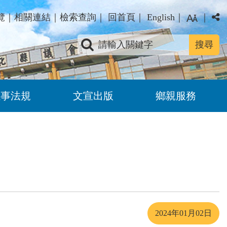
覽
｜
相關連結
｜
檢索查詢
｜
回首頁
｜
English
｜
｜
關鍵字查詢
議事法規
文宣出版
鄉親服務
2024年01月02日