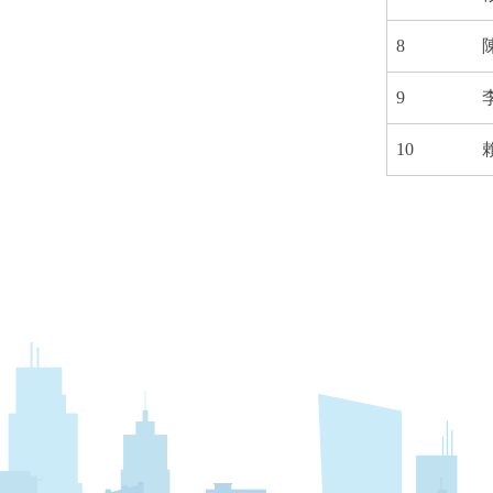
8
9
10