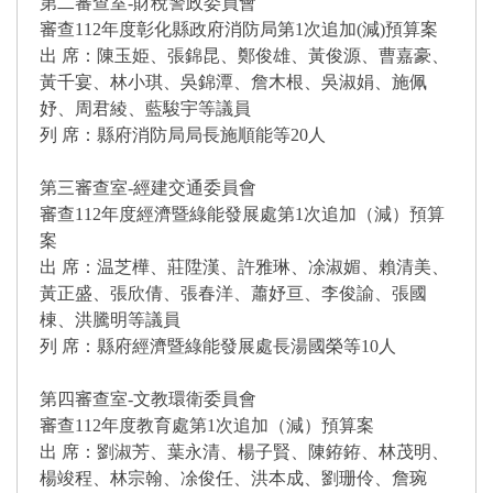
第二審查室-財稅警政委員會
審查112年度彰化縣政府消防局第1次追加(減)預算案
出 席：陳玉姫、張錦昆、鄭俊雄、黃俊源、曹嘉豪、
黃千宴、林小琪、吳錦潭、詹木根、吳淑娟、施佩
妤、周君綾、藍駿宇等議員
列 席：縣府消防局局長施順能等20人
第三審查室-經建交通委員會
審查112年度經濟暨綠能發展處第1次追加（減）預算
案
出 席：温芝樺、莊陞漢、許雅琳、凃淑媚、賴清美、
黃正盛、張欣倩、張春洋、蕭妤亘、李俊諭、張國
棟、洪騰明等議員
列 席：縣府經濟暨綠能發展處長湯國榮等10人
第四審查室-文教環衛委員會
審查112年度教育處第1次追加（減）預算案
出 席：劉淑芳、葉永清、楊子賢、陳銌銌、林茂明、
楊竣程、林宗翰、凃俊任、洪本成、劉珊伶、詹琬