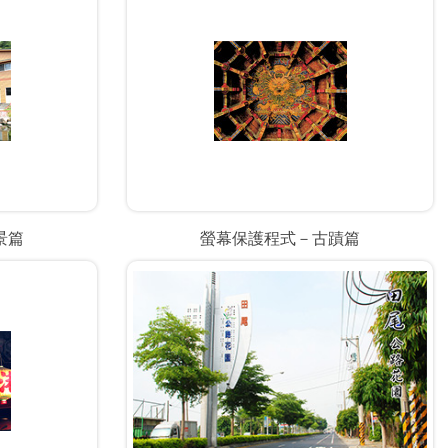
景篇
螢幕保護程式－古蹟篇