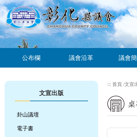
跳到主要內容區塊
公布欄
議會沿革
議會簡
:::
首頁
/
文宣
:::
文宣出版
桌
卦山議壇
電子書