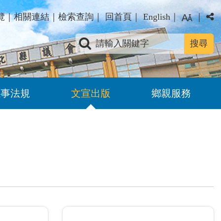
覽
｜
相關連結
｜
檢索查詢
｜
回首頁
｜
English
｜
｜
關鍵字查詢
議事法規
文宣出版
鄉親服務