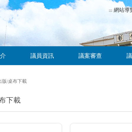
網站導
:::
介
議員資訊
議案審查
出版
/
桌布下載
布下載