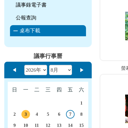
議事錄電子書
公報查詢
桌布下載
議事行事曆
螢
上個月
下個月
日
一
二
三
四
五
六
1
2
3
4
5
6
7
8
今日
議程
9
10
11
12
13
14
15