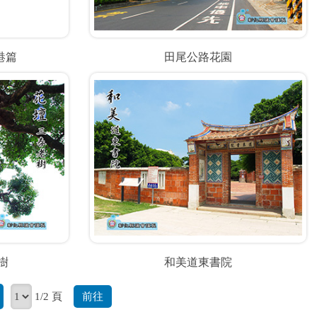
港篇
田尾公路花園
樹
和美道東書院
前往
1/2 頁